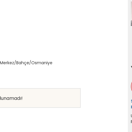
eri Merkez/Bahçe/Osmaniye
ulunamadı!