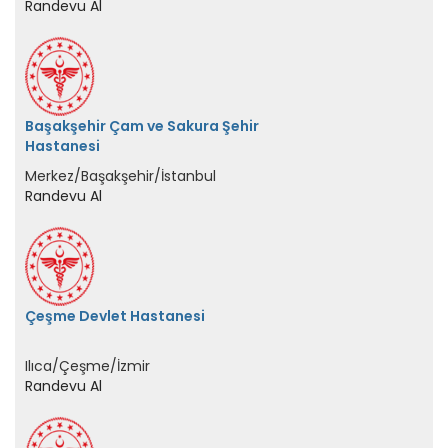
Başakşehir Çam ve Sakura Şehir
Hastanesi
Merkez/Başakşehir/İstanbul
Randevu Al
Çeşme Devlet Hastanesi
Ilıca/Çeşme/İzmir
Randevu Al
Dr.Sadi Konuk Bakırköy Eğitim ve
Araştırma Hastanesi
Zuhuratbaba/Bakırköy/İstanbul