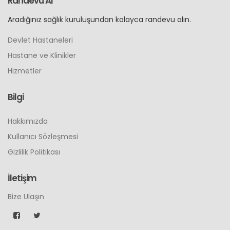
Hizmetler
Bilgi
Hakkımızda
Kullanıcı Sözleşmesi
Gizlilik Politikası
İletişim
Bize Ulaşın
"Site içeriğinde bulunan bilgiler bilgilendirmek içindir, bu
bilgilendirme kesinlikle hekimin hastasını tıbbi amaçla
muayene etmesi veya tanı koyması yerine geçmez."
2024 - RandevuAl.com