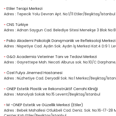
Etiler Terapi Merkezi
Adres :
Tepecik Yolu Devran Apt. No:1/11 Etiler/Beşiktaş/İstanbul
CNS Türkiye
Adres :
Adnan Saygun Cad. Belediye Sitesi Menekşe 3 Blok No:8/
Psiko Akademi Psikolojik Danışmanlık ve Refleksoloji Merkezi
Adres :
Nispetiye Cad. Aydın Sok. Aydın İş Merkezi Kat:4 D:9 1. L
G&G Academia Veteriner Tanı ve Tedavi Merkezi
Adres :
Gayrettepe Mah. Necati Alburus sok. No:10/C Darphane
Özel Fulya Jinemed Hastanesi
Adres :
Nüzhetiye Cad. Deryadil Sok. No:1 Merkez/Beşiktaş/İstan
ONEP Estetik Plastik ve Rekonstrüktif Cerrahi Kliniği
Adres :
Manolyalı Sokak No:15 Levent/Beşiktaş/İstanbul
M -ONEP Estetik ve Güzellik Merkezi (Etiler)
Adres :
Bebek Mahallesi Otlukbeli Cad. Deniz. Sok. No:16-17-28
Center Katı Etiler/Beşiktaş/İstanbul