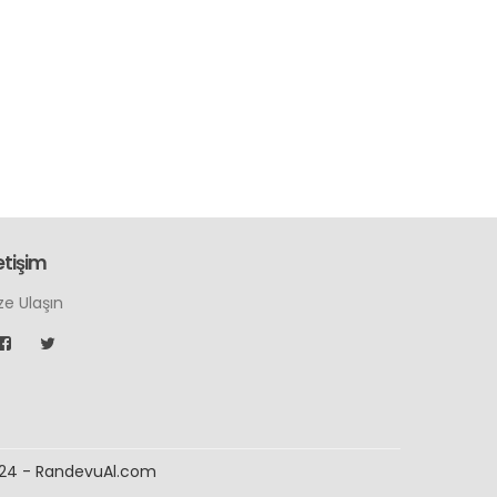
etişim
ze Ulaşın
24 - RandevuAl.com