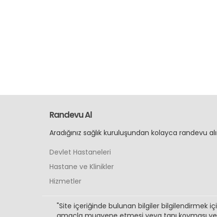
Randevu Al
Aradığınız sağlık kuruluşundan kolayca randevu alı
Devlet Hastaneleri
Hastane ve Klinikler
Hizmetler
"Site içeriğinde bulunan bilgiler bilgilendirmek iç
amaçla muayene etmesi veya tanı koyması ye