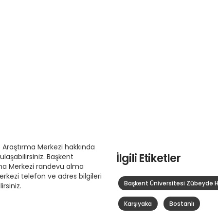
 Araştırma Merkezi hakkında
İlgili Etiketler
aşabilirsiniz. Başkent
ma Merkezi randevu alma
rkezi telefon ve adres bilgileri
Başkent Üniversitesi Zübeyde 
rsiniz.
Karşıyaka
Bostanlı