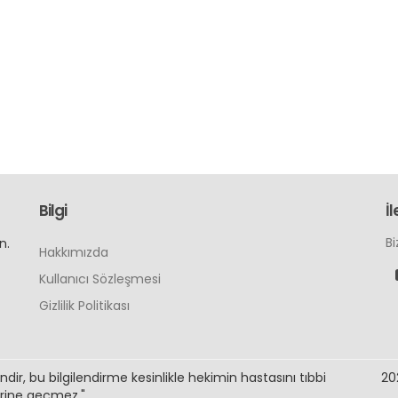
Bilgi
İl
Bi
n.
Hakkımızda
Kullanıcı Sözleşmesi
Gizlilik Politikası
indir, bu bilgilendirme kesinlikle hekimin hastasını tıbbi
20
rine geçmez."