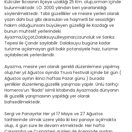
Külcüler Ilıcasının ilçeye uzaklığı 25 Km. olup,orman içinde
bulunmaktadır. İ.Ö. 2000 yılından beri yararlanıldığı
söylenilmektedir. Tabii güzellikler ve mesire yerleri olarak
yazın dahi buz gibi akarsuları ve haşmetli bir sessizliğin
hakim olduğu,insanı büyüleyen güzelliği ile Kazdağı ve
bunun muhtelif yerlerindeki
Ayazma,Üççat,Dalaksuyu,Beypınarı,Uzunoluk ve Sarıkız
Tepesi ile Çandır sayılabilir. Dalaksuyu bugüne kadar
turizme açılamayan gizli bakir potansiyele haiz, turizme
açılabilecek yerlerdendir.
Ayazma, mesire yeri olarak gerekli düzenlemesi yapılmış
olup,her yıl Ağustos ayında Truva Festivali içinde bir gün (
Ağustos ayının ikinci haftası Pazar günü ) burada
şenlikler düzenlenip,güzellik yarışması yapılır. Ünlü tarihçi
Homeros’un “İliada” isimli kitabında Ayazmada dünyanın
ilk güzellik yarışmasının yapıldığı yer olarak
bahsedilmektedir.
Sergi ve Panayırlar Her yıl 17 Mayıs ve 27 Ağustos
tarihlerinde olmak üzere yılda iki kez panayır açılmakta
olup, 4 gün süre ile devam etmektedir. Her hafta
Çarşamba ve Cumartesi günleri de ilçemizde ayrılan