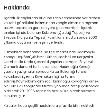
Hakkında
İlçemiz ilk çağlardan bugüne tarih sahnesinde yer alması
ve tabii güzellikleri bakımından zengin olmasına rağmen
turizm açısından gereken yere gelememiştir. İlçemiz
sınırları içinde bulunan Kebrene (Çaldağ Tepesi) ve
Skepsis (Kurşunlu Tepesi) kalıntıları milattan önce 3000
yıllarına dayanan yerleşim yerleridir.
Osmanlılar döneminde ise ilçe merkezinde Hadımoğlu
Konağı,Taşköprü,Ahihızır Türbesi,Hacıbali ve Karşıyaka
Camiileri ile Dede Çeşmesi yapıları kalmıştır. 18. yüzyıl
Osmanlı dönemi tarihi eseri olan Hadımoğlu Konağı
yapılan yazışmalar sonucu Kültür Bakanlığı tahsisi
kaldırılarak ilçemiz Kaymakamlığı’na tahsis
edilmiş,Kaymakamlığımızca Hadımoğlu Konağı’nın örnek
bir Türk Evi Etnografya Müzesi yönünde tefrişi çalışmaları
bitirilerek 20.11.1996 tarihinde özel Müze olarak hizmete
sunulmuştur.
Külcüler Ilıcası çeşitli hastalıklara şifası ile bilinmektedir.