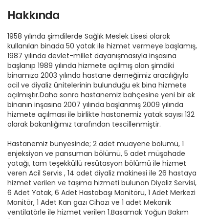
Hakkında
1958 yılında şimdilerde Sağlık Meslek Lisesi olarak
kullanılan binada 50 yatak ile hizmet vermeye başlamış,
1987 yılında devlet-millet dayanışmasıyla inşasına
başlanıp 1989 yılında hizmete açılmış olan şimdiki
binamıza 2003 yılında hastane derneğimiz aracılığıyla
acil ve diyaliz ünitelerinin bulunduğu ek bina hizmete
açılmıştır.Daha sonra hastanemiz bahçesine yeni bir ek
binanın inşasına 2007 yılında başlanmış 2009 yılında
hizmete açılması ile birlikte hastanemiz yatak sayısı 132
olarak bakanlığımız tarafından tescillenmiştir.
Hastanemiz bünyesinde; 2 adet muayene bölümü, 1
enjeksiyon ve pansuman bölümü, 5 adet müşahade
yatağı, tam teşekküllü resütasyon bölümü ile hizmet
veren Acil Servis , 14 adet diyaliz makinesi ile 26 hastaya
hizmet verilen ve taşıma hizmeti bulunan Diyaliz Servisi,
6 Adet Yatak, 6 Adet Hastabaşı Monitörü, 1 Adet Merkezi
Monitör, 1 Adet Kan gazı Cihazı ve 1 adet Mekanik
ventilatörle ile hizmet verilen 1.Basamak Yoğun Bakım