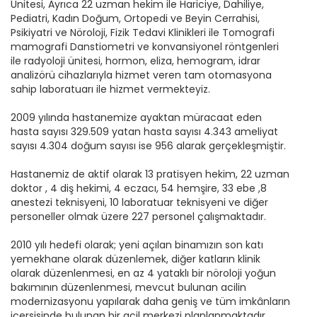
Ünitesi, Ayrıca 22 uzman hekim ile Hariciye, Dahiliye,
Pediatri, Kadın Doğum, Ortopedi ve Beyin Cerrahisi,
Psikiyatri ve Nöroloji, Fizik Tedavi Klinikleri ile Tomografi
mamografi Danstiometri ve konvansiyonel röntgenleri
ile radyoloji ünitesi, hormon, eliza, hemogram, idrar
analizörü cihazlarıyla hizmet veren tam otomasyona
sahip laboratuarı ile hizmet vermekteyiz.
2009 yılında hastanemize ayaktan müracaat eden
hasta sayısı 329.509 yatan hasta sayısı 4.343 ameliyat
sayısı 4.304 doğum sayısı ise 956 alarak gerçekleşmiştir.
Hastanemiz de aktif olarak 13 pratisyen hekim, 22 uzman
doktor , 4 diş hekimi, 4 eczacı, 54 hemşire, 33 ebe ,8
anestezi teknisyeni, 10 laboratuar teknisyeni ve diğer
personeller olmak üzere 227 personel çalışmaktadır.
2010 yılı hedefi olarak; yeni açılan binamızın son katı
yemekhane olarak düzenlemek, diğer katların klinik
olarak düzenlenmesi, en az 4 yataklı bir nöroloji yoğun
bakımının düzenlenmesi, mevcut bulunan acilin
modernizasyonu yapılarak daha geniş ve tüm imkânların
içersisinde bulunan bir acil merkezi planlanmaktadır.