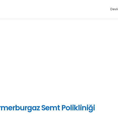
Devl
rmerburgaz Semt Polikliniği