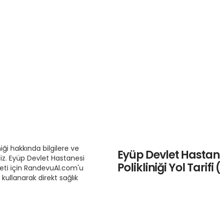
ği hakkında bilgilere ve
Eyüp Devlet Hasta
iz. Eyüp Devlet Hastanesi
Polikliniği Yol Tarifi
eti için RandevuAl.com'u
i kullanarak direkt sağlık