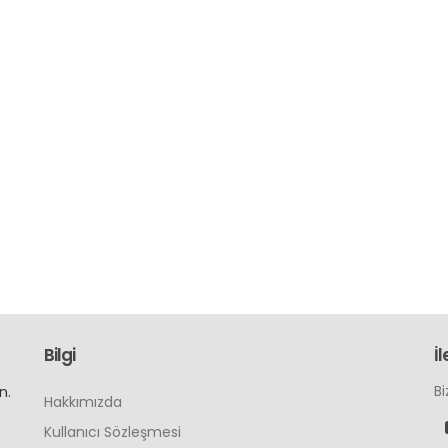
Bilgi
İl
Bi
n.
Hakkımızda
Kullanıcı Sözleşmesi