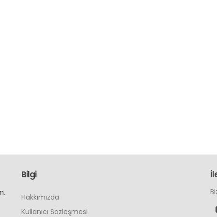
Bilgi
İl
Bi
n.
Hakkımızda
Kullanıcı Sözleşmesi