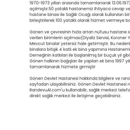
1970-1973 yılları arasında tamamlanarak 13.06.197
açılmıştır.50 yataklı hastanemiz ihtiyaca cevap
hastane binası ile Sağlık Ocağı olarak kullanılan bi
birleştirilerek 100 yataklı olarak hizmet vermeye ba
Gönen ve çevresinin hızla artan nüfusu hastane iç
verilen birimlerin açılması(Diyaliz Servisi, Koroner
Mevcut binalar yetersiz hale getirmiştir. Bu neden
binalara bitişik 4 katlı ek bina yapımına Hastan
Derneğinin katkıları ile başlanılmış bir buçuk yıl g
Gönen halkının bağışları ile yapılan ek bina 1997 yıl
tamamlanarak hizmete girmiştir
Gönen Devlet Hastanesi hakkında bilgilere ve ra
sayfadan ulaşabilirsiniz. Gönen Devlet Hastanesi 
RandevuAl.com'u kullanabilir, sağlık merkezi telefon
direkt sağlık merkezi ile iletişime geçebilirsiniz.