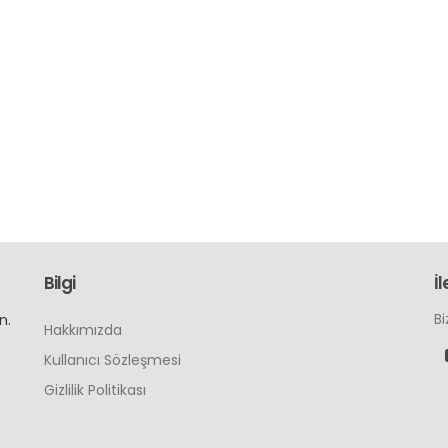
Bilgi
İl
Bi
n.
Hakkımızda
Kullanıcı Sözleşmesi
Gizlilik Politikası