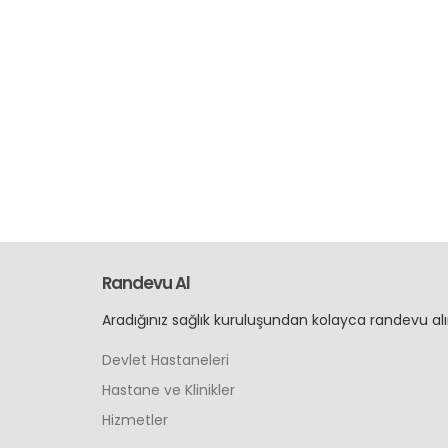
Randevu Al
Aradığınız sağlık kuruluşundan kolayca randevu alı
Devlet Hastaneleri
Hastane ve Klinikler
Hizmetler