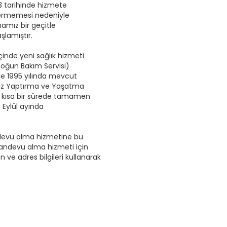
3 tarihinde hizmete
 vermemesi nedeniyle
namız bir geçitle
şlamıştır.
inde yeni sağlık hizmeti
 Yoğun Bakım Servisi)
le 1995 yılında mevcut
emiz Yaptırma ve Yaşatma
ibi kısa bir sürede tamamen
ı Eylül ayında
ndevu alma hizmetine bu
randevu alma hizmeti için
 ve adres bilgileri kullanarak