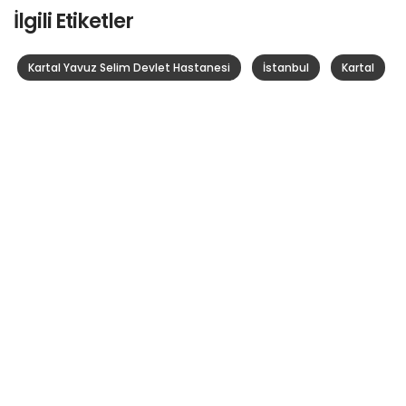
İlgili Etiketler
Kartal Yavuz Selim Devlet Hastanesi
İstanbul
Kartal