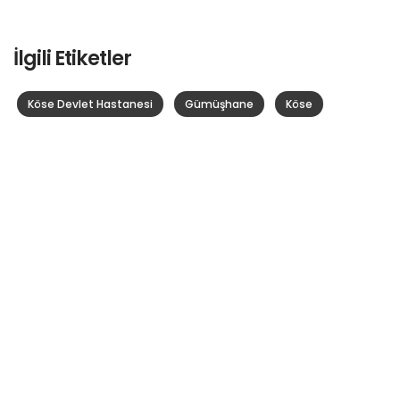
İlgili Etiketler
Köse Devlet Hastanesi
Gümüşhane
Köse