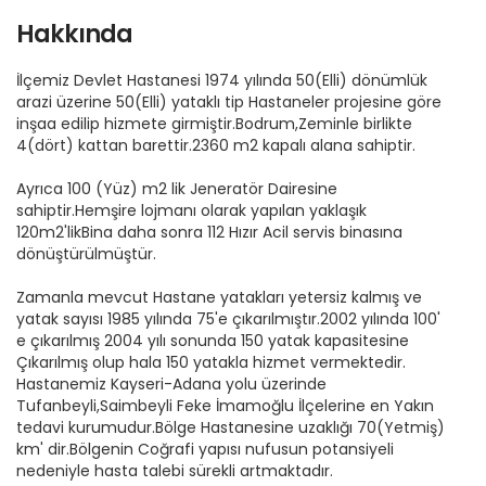
Hakkında
İlçemiz Devlet Hastanesi 1974 yılında 50(Elli) dönümlük
arazi üzerine 50(Elli) yataklı tip Hastaneler projesine göre
inşaa edilip hizmete girmiştir.Bodrum,Zeminle birlikte
4(dört) kattan barettir.2360 m2 kapalı alana sahiptir.
Ayrıca 100 (Yüz) m2 lik Jeneratör Dairesine
sahiptir.Hemşire lojmanı olarak yapılan yaklaşık
120m2'likBina daha sonra 112 Hızır Acil servis binasına
dönüştürülmüştür.
Zamanla mevcut Hastane yatakları yetersiz kalmış ve
yatak sayısı 1985 yılında 75'e çıkarılmıştır.2002 yılında 100'
e çıkarılmış 2004 yılı sonunda 150 yatak kapasitesine
Çıkarılmış olup hala 150 yatakla hizmet vermektedir.
Hastanemiz Kayseri-Adana yolu üzerinde
Tufanbeyli,Saimbeyli Feke İmamoğlu İlçelerine en Yakın
tedavi kurumudur.Bölge Hastanesine uzaklığı 70(Yetmiş)
km' dir.Bölgenin Coğrafi yapısı nufusun potansiyeli
nedeniyle hasta talebi sürekli artmaktadır.