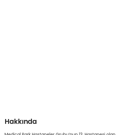
Hakkında
Medical Park Hastaneler Grubu’nun 13. Hastanesi olan