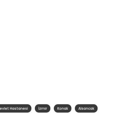
Devlet Hastanesi
İzmir
Konak
Alsancak