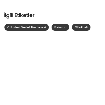
İlgili Etiketler
Otlukbeli Devlet Hastanesi
Erzincan
Otlukbeli