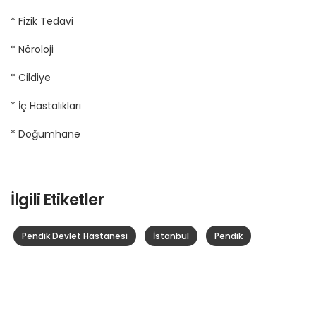
* Fizik Tedavi
* Nöroloji
* Cildiye
* İç Hastalıkları
* Doğumhane
İlgili Etiketler
Pendik Devlet Hastanesi
İstanbul
Pendik