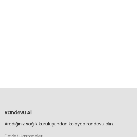
Randevu Al
Aradığınız sağlık kuruluşundan kolayca randevu alın.
Devlet Hastaneleri