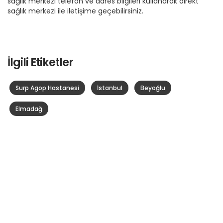
sağlık merkezi telefon ve adres bilgileri kullanarak direkt
sağlık merkezi ile iletişime geçebilirsiniz.
İlgili Etiketler
Surp Agop Hastanesi
İstanbul
Beyoğlu
Elmadağ