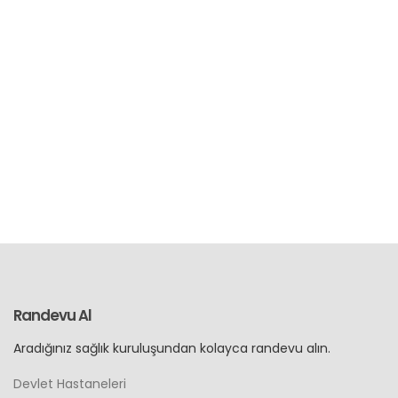
Randevu Al
Aradığınız sağlık kuruluşundan kolayca randevu alın.
Devlet Hastaneleri