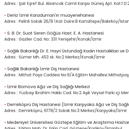
Adres :
Şair Eşref Bul. Alsancak Camii Karşısı Güneş Apt. Kat:1 
Deniz İzmir Karaduman'ın muayenehanesi
Adres :
Pelinli Sokak 26/8 1.Kat Daire:8 Kartaltepe/Bakırköy/İsta
S. B. Dr. Suat Seren Göğüs Hast. E. A. Hastanesi
Adres :
Gaziler Cad. No: 331 Yenişehir/Konak/İzmir
Sağlık Bakanlığı Dr. E. Hayri Üstündağ Kadın Hastalıkları v
Adres :
Sümer Mh. 453 sk. No:2 Merkez/Konak/İzmir
Sağlık Bakanlığı İzmir Diş Hastanesi
Adres :
Mithat Paşa Caddesi No:9/A Eğitim Mahallesi Mithatpa
İzmir Bornova Ağız ve Diş Sağlığı Merkezi
Adres :
Yüzbaşı İbrahim Hakkı Cad. No:2 Aşık Veysel Parkı içi M
Demirköprü Diş Hastanesi (İzmir Karşıyaka Ağız ve Diş Sağlı
Adres :
Demirköprü, 6178/2 Sokak No:3 Merkez/Karşıyaka/İzmir
Medeniyet Üniversitesi Göztepe Eğitim ve Araştırma Hasta
Adres :
Eğitim Mah. Dr. Erkin Cad. Göztepe/Kadıköy/İstanbul