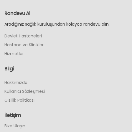
Devlet Hastaneleri
Hastane ve Klinikler
Hizmetler
Bilgi
Hakkımızda
Kullanıcı Sözleşmesi
Gizlilik Politikası
İletişim
Bize Ulaşın
"Site içeriğinde bulunan bilgiler bilgilendirmek içindir, bu
bilgilendirme kesinlikle hekimin hastasını tıbbi amaçla