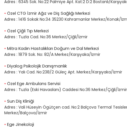
Adres :
6345 Sok. No:22 Palmiye Apt. Kat:2 D:2 Bostanlı/Karşıyak
Özel CTG İzmir Ağız ve Diş Sağlığı Merkezi
Adres :
1416 Sokak No:34 35230 Kahramanlar Merkez/Konak/İzm
Özel Çiğli Tıp Merkezi
Adres :
Tuzla Cad. No:36 Merkez/Çiğli/İzmir
Mitra Kadın Hastalıkları Doğum ve Dal Merkezi
Adres :
1879 Sok. No: 82/A Merkez/Karşıyaka/İzmir
Diyalog Psikolojik Danışmanlık
Adres :
Yalı Cad. No:238/2 Güleç Apt. Merkez/Karşıyaka/İzmir
Özel Ege Ambulans Servisi
Adres :
Tuzla (Eski Havaalanı) Caddesi No:36 Merkez/Çiğli/İzmir
Sun Diş Kliniği
Adres :
Vali Hüseyin Ögütçen cad. No:2 Balçova Termal Tesisleri
Merkez/Balçova/İzmir
Ege Jinekoloji