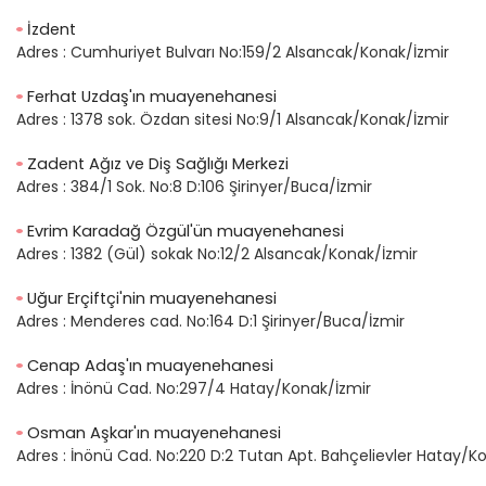
İzdent
Adres :
Cumhuriyet Bulvarı No:159/2 Alsancak/Konak/İzmir
Ferhat Uzdaş'ın muayenehanesi
Adres :
1378 sok. Özdan sitesi No:9/1 Alsancak/Konak/İzmir
Zadent Ağız ve Diş Sağlığı Merkezi
Adres :
384/1 Sok. No:8 D:106 Şirinyer/Buca/İzmir
Evrim Karadağ Özgül'ün muayenehanesi
Adres :
1382 (Gül) sokak No:12/2 Alsancak/Konak/İzmir
Uğur Erçiftçi'nin muayenehanesi
Adres :
Menderes cad. No:164 D:1 Şirinyer/Buca/İzmir
Cenap Adaş'ın muayenehanesi
Adres :
İnönü Cad. No:297/4 Hatay/Konak/İzmir
Osman Aşkar'ın muayenehanesi
Adres :
İnönü Cad. No:220 D:2 Tutan Apt. Bahçelievler Hatay/K