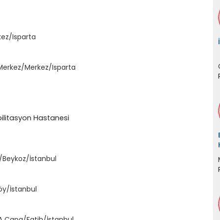
kez/Isparta
Merkez/Merkez/Isparta
bilitasyon Hastanesi
/Beykoz/İstanbul
y/İstanbul
A Çapa/Fatih/İstanbul