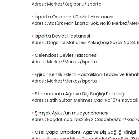
Adres :
Merkez/Keçiborlu/Isparta
Isparta Ortodonti Devlet Hastanesi
Adres :
Atatürk Mah 1.Kartal Sok. No:10 Merkez/Mer
Isparta Devlet Hastanesi
Adres :
Doğancı Mahallesi Yokuşbaşı Sokak No:34 
Gelendost Devlet Hastanesi
Adres :
Merkez/Merkez/Isparta
Eğirdir Kemik Eklem Hastalıkları Tedavi ve Reha
Adres :
Merkez/Merkez/Isparta
Stomadenta Ağız ve Diş Sağlığı Polikliniği
Adres :
Fatih Sultan Mehmet Cad. No:10/4 Kavacık
Şimşek Aykut'un muayenehanesi
Adres :
Bağdat cad. No:259/2 Caddebostan/Kadıkö
Özel Çapa Ortodonti Ağız ve Diş Sağlığı Kliniği
Adres :
Şehremini Mah. Deniz Abdal Cami Sok. 23/