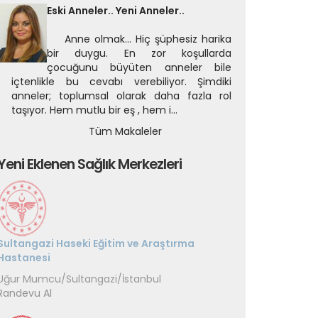
Eski Anneler.. Yeni Anneler..
Anne olmak… Hiç şüphesiz harika
bir duygu. En zor koşullarda
çocuğunu büyüten anneler bile
içtenlikle bu cevabı verebiliyor. Şimdiki
anneler; toplumsal olarak daha fazla rol
taşıyor. Hem mutlu bir eş , hem i...
Tüm Makaleler
Yeni Eklenen Sağlık Merkezleri
Sultangazi Haseki Eğitim ve Araştırma
İstanbul Tıp Fakültesi Hastanesi
Hastanesi
Çapa/Fatih/İstanbul
Randevu Al