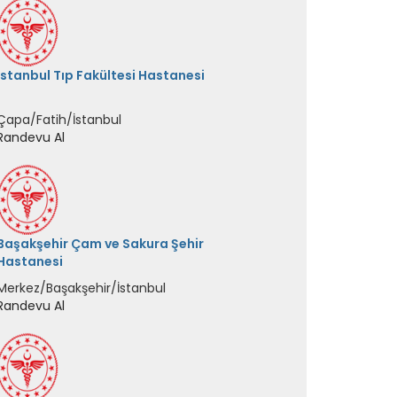
Başakşehir Çam ve Sakura Şehir
Hastanesi
Merkez/Başakşehir/İstanbul
Randevu Al
Çeşme Devlet Hastanesi
Ilıca/Çeşme/İzmir
Randevu Al