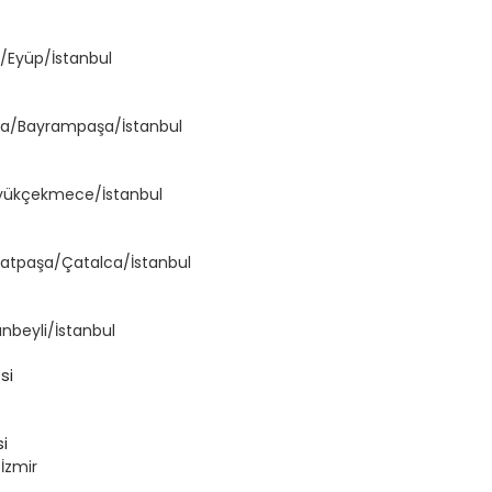
a/Eyüp/İstanbul
şa/Bayrampaşa/İstanbul
üyükçekmece/İstanbul
rhatpaşa/Çatalca/İstanbul
nbeyli/İstanbul
si
i
İzmir