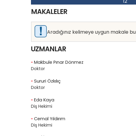
1
2
MAKALELER
Aradığınız kelimeye uygun makale b
UZMANLAR
Makbule Pınar Dönmez
Doktor
Sururi Özkılıç
Doktor
Eda Kaya
Diş Hekimi
Cemal Yıldırım
Diş Hekimi