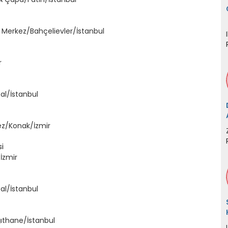
9 Merkez/Bahçelievler/İstanbul
r
al/İstanbul
ez/Konak/İzmir
i
İzmir
al/İstanbul
ğıthane/İstanbul