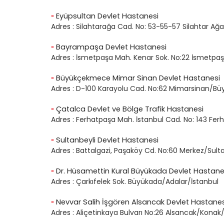
Eyüpsultan Devlet Hastanesi
Adres :
Silahtarağa Cad. No: 53-55-57 Silahtar Ağ
Bayrampaşa Devlet Hastanesi
Adres :
İsmetpaşa Mah. Kenar Sok. No:22 İsmetpa
Büyükçekmece Mimar Sinan Devlet Hastanesi
Adres :
D-100 Karayolu Cad. No:62 Mimarsinan/B
Çatalca Devlet ve Bölge Trafik Hastanesi
Adres :
Ferhatpaşa Mah. İstanbul Cad. No: 143 Fe
Sultanbeyli Devlet Hastanesi
Adres :
Battalgazi, Paşaköy Cd. No:60 Merkez/Sulta
Dr. Hüsamettin Kural Büyükada Devlet Hastane
Adres :
Çarkıfelek Sok. Büyükada/Adalar/İstanbul
Nevvar Salih İşgören Alsancak Devlet Hastanes
Adres :
Aliçetinkaya Bulvarı No:26 Alsancak/Konak/