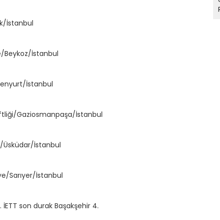
k/İstanbul
e/Beykoz/İstanbul
senyurt/İstanbul
ftliği/Gaziosmanpaşa/İstanbul
s/Üsküdar/İstanbul
ye/Sarıyer/İstanbul
. İETT son durak Başakşehir 4.