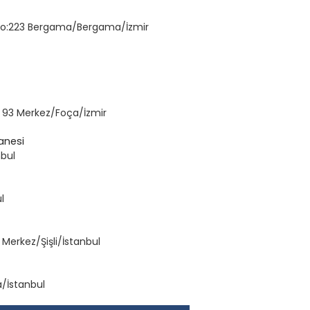
 No:223 Bergama/Bergama/İzmir
: 93 Merkez/Foça/İzmir
anesi
nbul
l
Merkez/Şişli/İstanbul
a/İstanbul